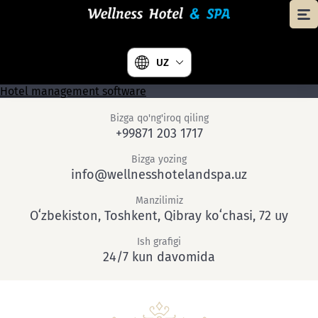
UZ
Hotel management software
Bizga qo'ng'iroq qiling
+99871 203 1717
Bizga yozing
info@wellnesshotelandspa.uz
Manzilimiz
Oʻzbekiston, Toshkent, Qibray koʻchasi, 72 uy
Ish grafigi
24/7 kun davomida