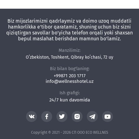
Biz mijozlarimizni qadrlaymiz va doimo uzoq muddatli
hamkorlikka e'tibor qaratamiz, shuning uchun biz sizni
qiziqtirgan savollar bo'yicha telefon orqali yoki shaxsan
bepul maslahat berishdan mamnun bo'lamiz.
Manzilimiz:
Oʻzbekiston, Toshkent, Qibray koʻchasi, 72 uy
Biz bilan bog'laning:
+99871 203 1717
info@wellnesshotel.uz
Ish grafigi:
24/7 kun davomida
Copyright © 2021 - 2026 СП ООО ECO WELLNES