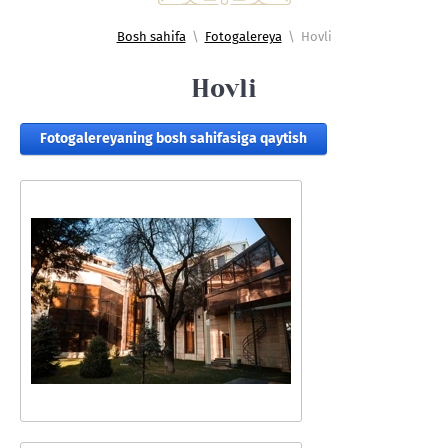
Bosh sahifa
\
Fotogalereya
\
Hovli
Hovli
Fotogalereyaning bosh sahifasiga qaytish